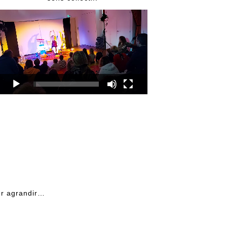
Lecteur
r
vidéo
ur agrandir…