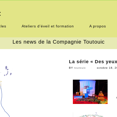
C
cles
Ateliers d’éveil et formation
A propos
Les news de la Compagnie Toutouic
Accueil
Tous nos spectacles
La série « Des yeux
Ateliers d’éveil et formation
BY
toutouic
|
octobre 18, 
A propos
Calendrier
Presse