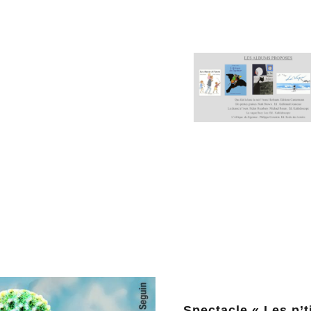
Spectacle « Les p’t