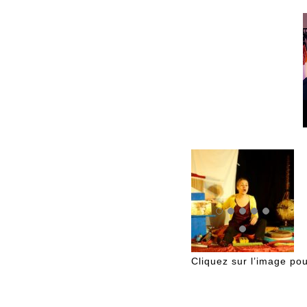
pour
augmente
ou
diminuer
le
volume.
Cliquez sur l’image po