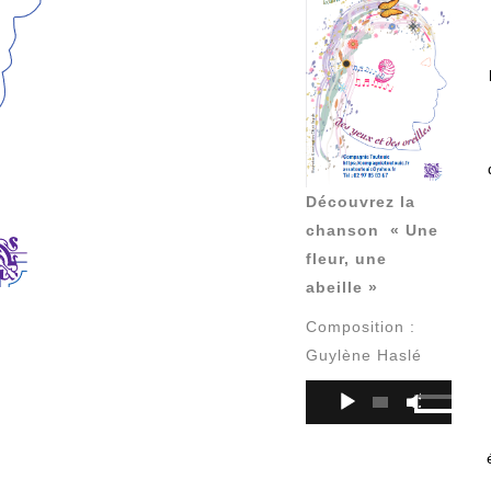
Contact
Découvrez la
chanson « Une
fleur, une
abeille »
Composition :
Guylène Haslé
Lecteur
Utilisez
audio
les
flèches
haut/bas