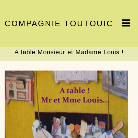
COMPAGNIE TOUTOUIC
A table Monsieur et Madame Louis !
Accueil
Tous nos spectacles
Ateliers d’éveil et formation
A propos
Calendrier
Presse