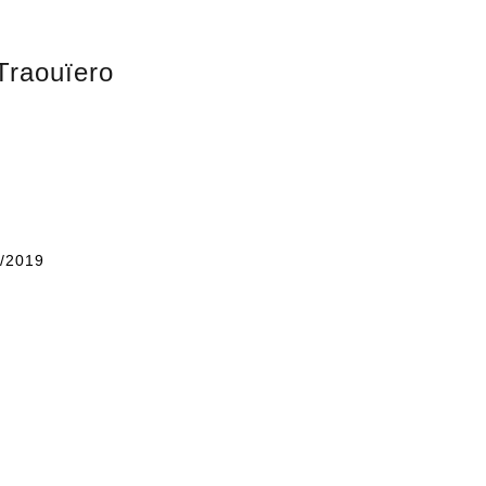
 Traouïero
/2019