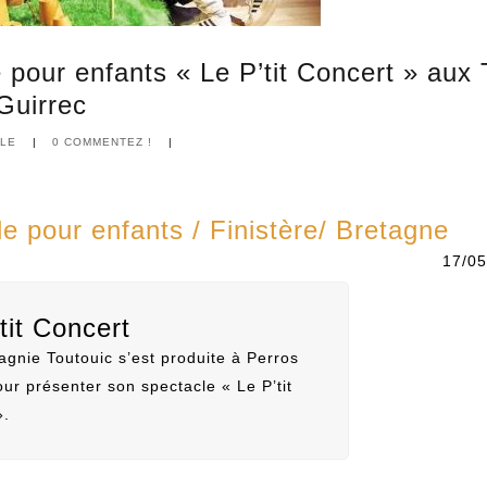
Contact
 pour enfants « Le P’tit Concert » aux
Guirrec
LE
|
0 COMMENTEZ !
|
e pour enfants / Finistère/ Bretagne
17/05
tit Concert
gnie Toutouic s’est produite à Perros
ur présenter son spectacle « Le P’tit
».