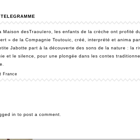
E TELEGRAMME
a Maison desTraouïero, les enfants de la crèche ont profité d
cert » de la Compagnie Toutouic, créé, interprété et anima pa
ite Jabotte part à la découverte des sons de la nature : la riv
luie et le silence, pour une plongée dans les contes traditionne
e.
t France
gged in
to post a comment.