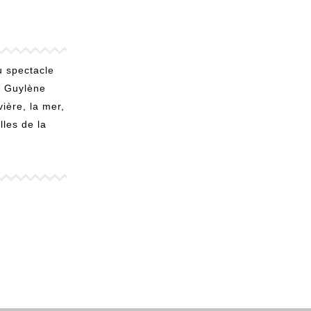
u spectacle
r Guylène
ière, la mer,
lles de la