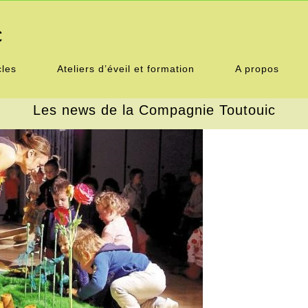
C
cles
Ateliers d’éveil et formation
A propos
Les news de la Compagnie Toutouic
Accueil
Tous nos spectacles
Ateliers d’éveil et formation
A propos
Calendrier
Presse