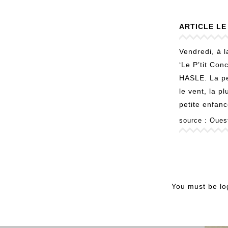
ARTICLE L
Vendredi, à l
‘Le P’tit Con
HASLE. La pet
le vent, la p
petite enfanc
source : Oues
You must be
lo